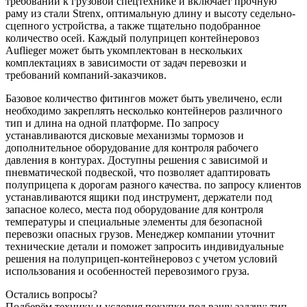
требований к грузовой спецтехнике и включает прочную
раму из стали Strenx, оптимальную длину и высоту седельно-
сцепного устройства, а также тщательно подобранное
количество осей. Каждый полуприцеп контейнеровоз
Auflieger может быть укомплектован в нескольких
комплектациях в зависимости от задач перевозки и
требований компаний-заказчиков.
Базовое количество фитингов может быть увеличено, если
необходимо закреплять несколько контейнеров различного
тип и длина на одной платформе. По запросу
устанавливаются дисковые механизмы тормозов и
дополнительное оборудование для контроля рабочего
давления в контурах. Доступны решения с зависимой и
пневматической подвеской, что позволяет адаптировать
полуприцепа к дорогам разного качества. по запросу клиентов
устанавливаются ящики под инструмент, держатели под
запасное колесо, места под оборудование для контроля
температуры и специальные элементы для безопасной
перевозки опасных грузов. Менеджер компании уточнит
технические детали и поможет запросить индивидуальные
решения на полуприцеп-контейнеровоз с учетом условий
использования и особенностей перевозимого груза.
Остались вопросы?
Подберём технику и условия покупки под вашу задачу: тип