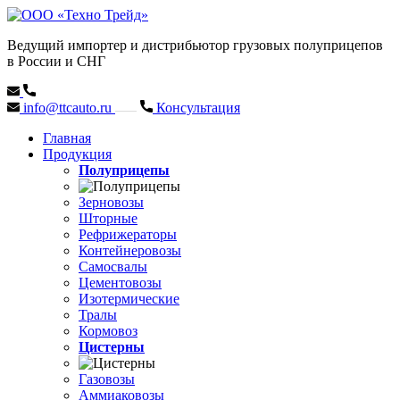
Ведущий импортер и дистрибьютор грузовых полуприцепов
в России и СНГ
info@ttcauto.ru
Консультация
Главная
Продукция
Полуприцепы
Зерновозы
Шторные
Рефрижераторы
Контейнеровозы
Самосвалы
Цементовозы
Изотермические
Тралы
Кормовоз
Цистерны
Газовозы
Аммиаковозы