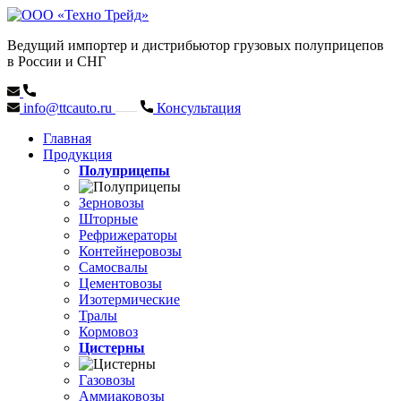
Ведущий импортер и дистрибьютор грузовых полуприцепов
в России и СНГ
info@ttcauto.ru
Консультация
Главная
Продукция
Полуприцепы
Зерновозы
Шторные
Рефрижераторы
Контейнеровозы
Самосвалы
Цементовозы
Изотермические
Тралы
Кормовоз
Цистерны
Газовозы
Аммиаковозы