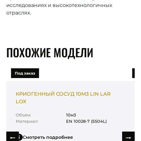
исследованиях и высокотехнологичных
отраслях.
ПОХОЖИЕ МОДЕЛИ
Под заказ
По
КРИОГЕННЫЙ СОСУД 10М3 LIN LAR
К
LOX
L
Объём:
10м3
О
Материал:
EN 10028-7 (SS04L)
М
Смотреть подробнее