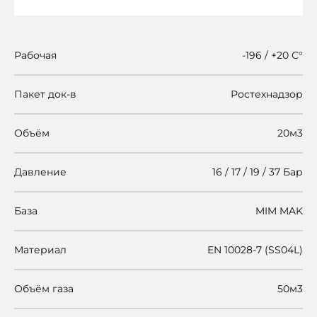
Рабочая
-196 / +20 С°
Пакет док-в
Ростехнадзор
Объём
20м3
Давление
16 / 17 / 19 / 37 Бар
База
MIM MAK
Материал
EN 10028-7 (SS04L)
Объём газа
50м3